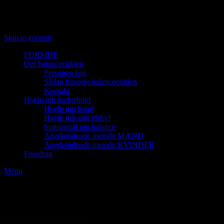
Primary Menu
Skip to content
FORSIDE
Om balancecirklen
Personen bag
Sådan fungere balancecirklen
Kontakt
Hjælp mit parforhold
Hjælp mit barn!
Hjælp mit arbejdsliv!
Spørgsmål om balance
Anerkendende metode MÆND
Anerkendende metode KVINDER
Foredrag
Menu
Balancecirklen.dk
Hold balancen i hverdagen.