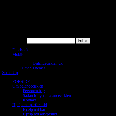
Beskyttet: Anerkendende metode
KVINDER
Dette indhold er adgangskodebeskyttet. For at se det, indtast venligst
din adgangskode nedenfor:
Adgangskode:
Facebook
Mobile
Copyright © 2026
Balancecirklen.dk
. All Rights Reserved.
Jomsom by
Catch Themes
Scroll Up
FORSIDE
Om balancecirklen
Personen bag
Sådan fungere balancecirklen
Kontakt
Hjælp mit parforhold
Hjælp mit barn!
Hjælp mit arbejdsliv!